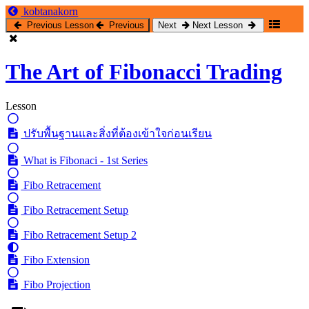
Return
kobtanakorn
to
Previous Lesson
Previous
Next
Next Lesson
course:
The
Art
The Art of Fibonacci Trading
of
Fibonacci
Trading
Lesson
ปรับพื้นฐานและสิ่งที่ต้องเข้าใจก่อนเรียน
What is Fibonaci - 1st Series
Fibo Retracement
Fibo Retracement Setup
Fibo Retracement Setup 2
Fibo Extension
Fibo Projection