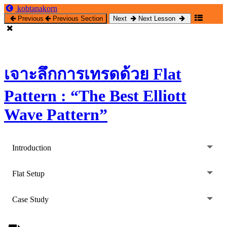
Return
kobtanakorn
to
Previous
Previous Section
Next
Next Lesson
course:
เจาะ
ลึก
การ
เจาะลึกการเทรดด้วย Flat
เทรด
ด้วย
Pattern : “The Best Elliott
Flat
Pattern
Wave Pattern”
:
“The
Best
Elliott
Introduction
Wave
Pattern”
Flat Setup
Case Study