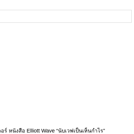
น
UDCHF
ase
tudy
2.01.21
์ หนังสือ Elliott Wave “นับเวฟเป็นเห็นกำไร”
at