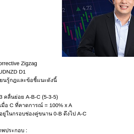
rrective Zigzag
UDNZD D1
ียนรู้กฎและข้อชี้แนะดังนี้
3 คลื่นย่อย A-B-C (5-3-5)
เมื่อ C ที่คาดการณ์ = 100% x A
อยู่ในกรอบช่องคู่ขนาน 0-B ดึงไป A-C
าพประกอบ :