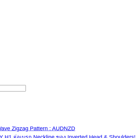
 Wave Zigzag Pattern : AUDNZD
 H1 จ่อเบรก Neckline ของ Inverted Head & Shoulders!