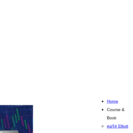
Home
Course &
Book
คอร์ส Elliott