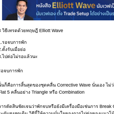
3 วิธีเทรดด้วยทฤษฎี Elliott Wave
1.รอจบการพัก
.ตั้งรับเมื่อย่อ
3.ไปต่อไม่รอแล้วนะ
รอจบการพัก
นั่นก็คือการสิ้นสุดของชุดคลื่น Corrective Wave นั่นเอง ไม่
Flat 5 คลื่นอย่าง Triangle หรือ Combination
การตัดสินชัดเจนว่าพักจบหรือยังมีเครื่องมือเช่นการ Brea
ระดับสูงสุดเดิม วิธีนี้ให้ความมั่นใจของการไปต่อของแนวโน