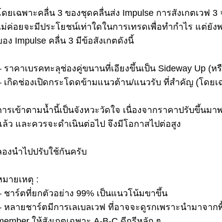
โดยเฉพาะคลื่น 3 ของชุดคลื่นส่ง Impulse การสังเกตเวฟ 3 จ
ไม่ค่อยจะมีประโยชน์เท่าใดในการเทรดเพื่อทำกำไร แต่ยังพอ
ของ Impulse คลื่น 3 มีข้อสังเกตดังนี้
– ราคาเบรคทะลุช่องคู่ขนานที่เอียงขึ้นเป็น Sideway Up (ห
– เกิดช่องเปิดกระโดดข้ามแนวต้าน/แนวรับ ที่สำคัญ (โดยเฉ
การเข้าตามน้ำนี้เป็นจังหวะวัดใจ เนื่องจากราคาปรับขึ้นมาพ
แล้ว และควรจะดำเนินต่อไป จึงมีโอกาสไปต่อสูง
ลองนำไปปรับใช้กันครับ
หมายเหตุ :
– ชาร์ตที่ยกตัวอย่าง 99% เป็นแนวโน้มขาขึ้น
– หลายชาร์ตมีการเลเบลเวฟ ที่อาจจะดูรกเพราะนำมาจากพื้นท
member ให้สังเกตเฉพาะ A-B-C ดีกรีหลัก ๆ