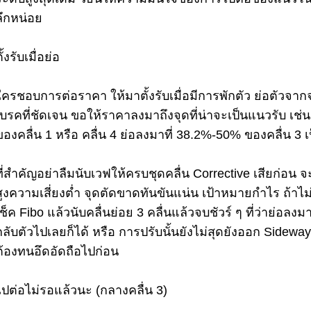
ลึกหน่อย
ั้งรับเมื่อย่อ
ใครชอบการต่อราคา ให้มาตั้งรับเมื่อมีการพักตัว ย่อตัวจาก
เบรคที่ชัดเจน ขอให้ราคาลงมาถึงจุดที่น่าจะเป็นแนวรับ เช่น
ของคลื่น 1 หรือ คลื่น 4 ย่อลงมาที่ 38.2%-50% ของคลื่น 3 เ
ที่สำคัญอย่าลืมนับเวฟให้ครบชุดคลื่น Corrective เสียก่อน 
สูงความเสี่ยงต่ำ จุดตัดขาดทันขันแน่น เป้าหมายกำไร ถ้าไม
เช็ค Fibo แล้วนับคลื่นย่อย 3 คลื่นแล้วจบชัวร์ ๆ ที่ว่าย่อล
กลับตัวไปเลยก็ได้ หรือ การปรับนั้นยังไม่สุดยังออก Sidewa
ต้องทนอึดอัดถือไปก่อน
ไปต่อไม่รอแล้วนะ (กลางคลื่น 3)