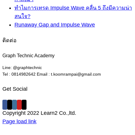
ทำไมการเทรด Impulse Wave คลื่น 5 ถึงมีความน่า
สนใจ?
Runaway Gap and Impulse Wave
ติดต่อ
Graph Technic Academy
Line: @graphtechnic
Tel : 0814982642 Email : t.koomrampai@gmail.com
Get Social
Copyright 2022 Learn2 Co.,ltd.
Facebook
X
Instagram
Pinterest
Page load link
Go