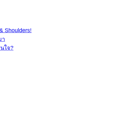
& Shoulders!
มา
สนใจ?