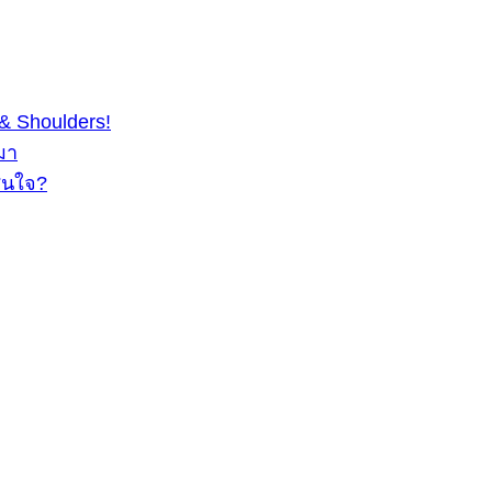
& Shoulders!
มา
สนใจ?