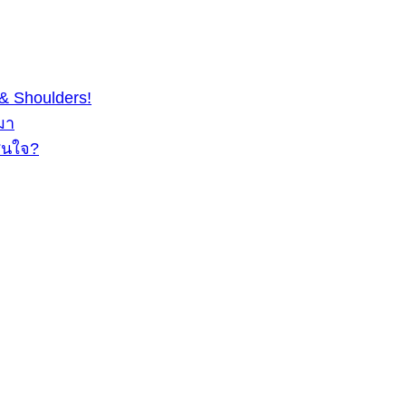
& Shoulders!
มา
สนใจ?