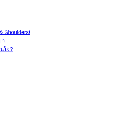
& Shoulders!
มา
สนใจ?