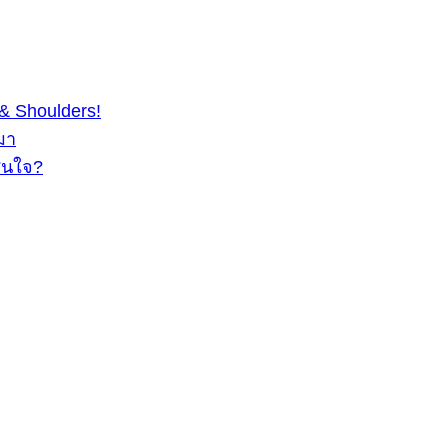
& Shoulders!
มา
สนใจ?