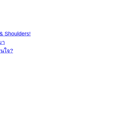
& Shoulders!
มา
สนใจ?