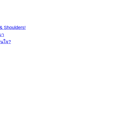
& Shoulders!
มา
สนใจ?