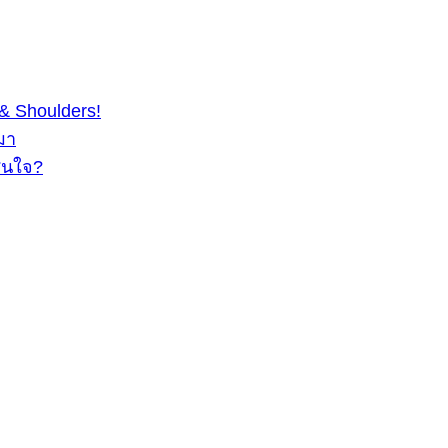
& Shoulders!
มา
สนใจ?