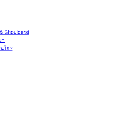
& Shoulders!
มา
สนใจ?